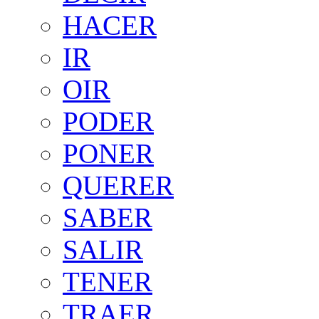
HACER
IR
OIR
PODER
PONER
QUERER
SABER
SALIR
TENER
TRAER