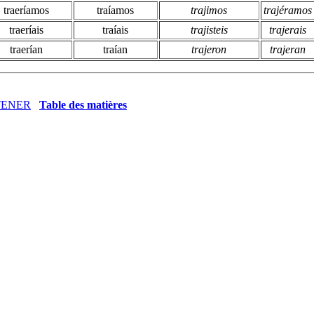
traeríamos
traíamos
trajimos
trajéramos
traeríais
traíais
trajisteis
trajerais
traerían
traían
trajeron
trajeran
TENER
Table des matières