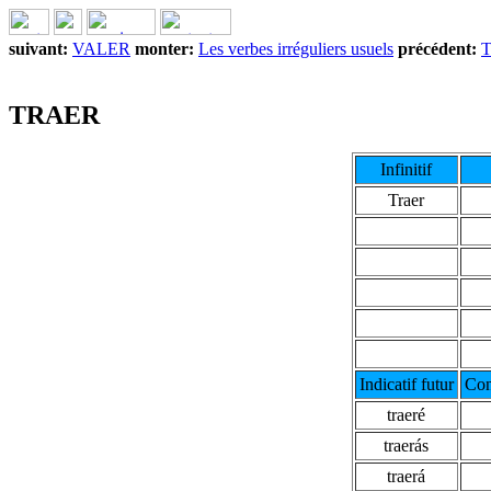
suivant:
VALER
monter:
Les verbes irréguliers usuels
précédent:
TRAER
Infinitif
Traer
Indicatif futur
Con
traeré
traerás
traerá