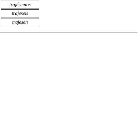
trajésemos
trajeseis
trajesen