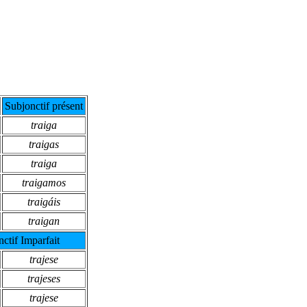
Subjonctif présent
traiga
traigas
traiga
traigamos
traigáis
traigan
ctif Imparfait
trajese
trajeses
trajese