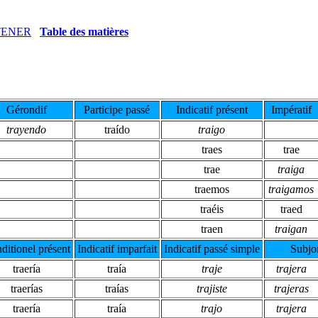
TENER
Table des matières
Gérondif
Participe passé
Indicatif présent
Impératif
trayendo
traído
traigo
traes
trae
trae
traiga
traemos
traigamos
traéis
traed
traen
traigan
ditionel présent
Indicatif imparfait
Indicatif passé simple
Subjon
traería
traía
traje
trajera
traerías
traías
trajiste
trajeras
traería
traía
trajo
trajera